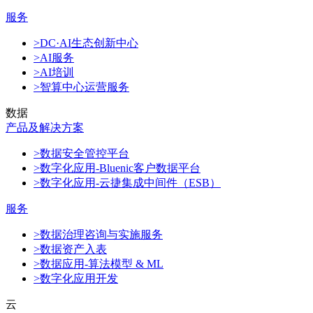
服务
>DC·AI生态创新中心
>AI服务
>AI培训
>智算中心运营服务
数据
产品及解决方案
>数据安全管控平台
>数字化应用-Bluenic客户数据平台
>数字化应用-云捷集成中间件（ESB）
服务
>数据治理咨询与实施服务
>数据资产入表
>数据应用-算法模型 & ML
>数字化应用开发
云