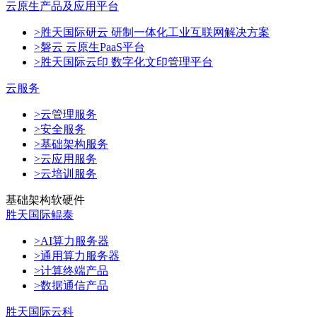
云原生产品及应用平台
>胜天国际研云 研制一体化工业互联网解决方案
>磐云 云原生PaaS平台
>胜天国际云印 数字化文印管理平台
云服务
>云管理服务
>安全服务
>基础架构服务
>云应用服务
>云培训服务
基础架构软硬件
胜天国际鲲泰
>AI算力服务器
>通用算力服务器
>计算终端产品
>数据通信产品
胜天国际云科