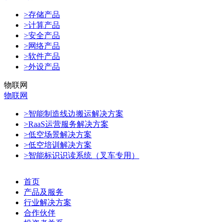
>存储产品
>计算产品
>安全产品
>网络产品
>软件产品
>外设产品
物联网
物联网
>智能制造线边搬运解决方案
>RaaS运营服务解决方案
>低空场景解决方案
>低空培训解决方案
>智能标识识读系统（叉车专用）
首页
产品及服务
行业解决方案
合作伙伴