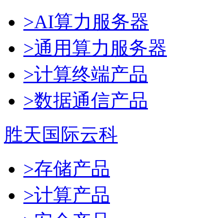
>AI算力服务器
>通用算力服务器
>计算终端产品
>数据通信产品
胜天国际云科
>存储产品
>计算产品