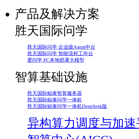
产品及解决方案
胜天国际问学
胜天国际问学 企业级Agent中台
胜天国际问学 智能流程工作台
爱问学 PC本地部署大模型
智算基础设施
胜天国际鲲泰智算服务器
胜天国际鲲泰问学一体机
胜天国际鲲泰问学一体机DeepSeek版
异构算力调度与加速