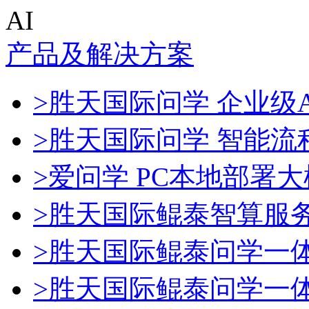
AI
产品及解决方案
>胜天国际问学 企业级A
>胜天国际问学 智能流
>爱问学 PC本地部署
>胜天国际鲲泰智算服
>胜天国际鲲泰问学一
>胜天国际鲲泰问学一体机