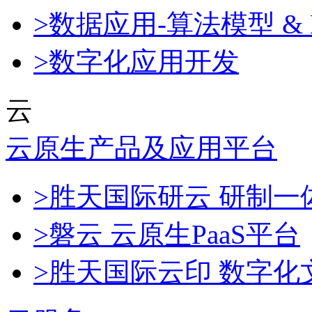
>数据应用-算法模型 & 
>数字化应用开发
云
云原生产品及应用平台
>胜天国际研云 研制
>磐云 云原生PaaS平台
>胜天国际云印 数字化