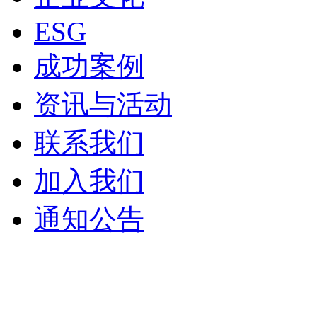
ESG
成功案例
资讯与活动
联系我们
加入我们
通知公告