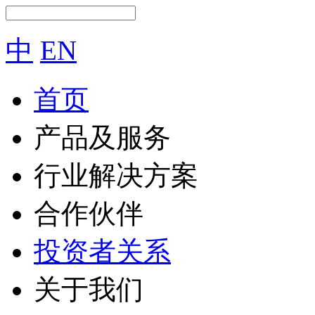
中
EN
首页
产品及服务
行业解决方案
合作伙伴
投资者关系
关于我们