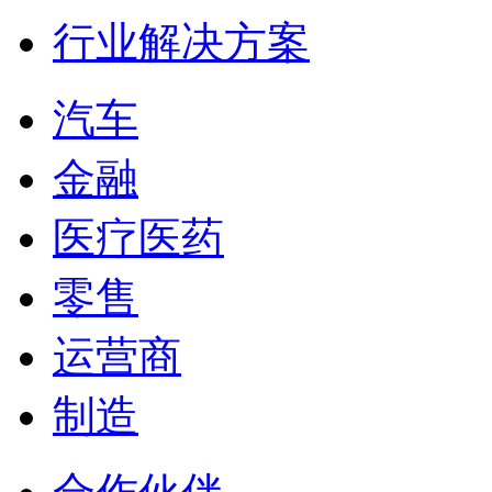
行业解决方案
汽车
金融
医疗医药
零售
运营商
制造