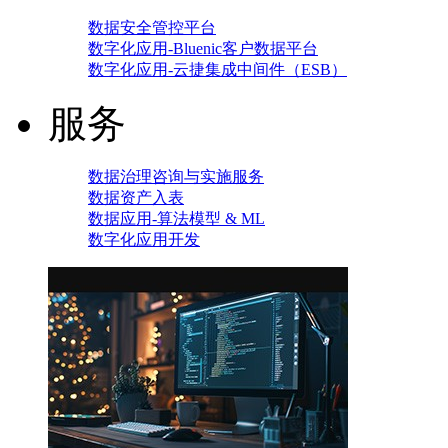
数据安全管控平台
数字化应用-Bluenic客户数据平台
数字化应用-云捷集成中间件（ESB）
服务
数据治理咨询与实施服务
数据资产入表
数据应用-算法模型 & ML
数字化应用开发