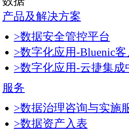
数据
产品及解决方案
>数据安全管控平台
>数字化应用-Blueni
>数字化应用-云捷集成
服务
>数据治理咨询与实施
>数据资产入表