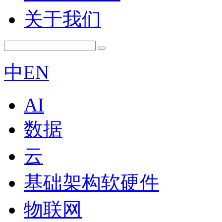
关于我们
中
EN
AI
数据
云
基础架构软硬件
物联网