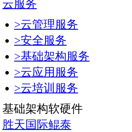
云服务
>云管理服务
>安全服务
>基础架构服务
>云应用服务
>云培训服务
基础架构软硬件
胜天国际鲲泰