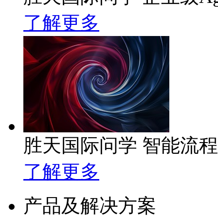
了解更多
胜天国际问学 智能流
了解更多
产品及解决方案